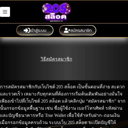
Skip
to
content
เข้าสู่ระบบ
สมัครสมาชิก
วิธีสมัครสมาชิก
การสมัครสมาชิกกับเว็บไซต์ 205 สล็อต เป็นขั้นตอนที่ง่าย สะดวก
และรวดเร็ว เหมาะกับทุกคนที่ต้องการเริ่มต้นเดิมพันอย่างมั่นใจ
เพียงเข้าไปที่เว็บไซต์ 205 สล็อต แล้วคลิกปุ่ม “สมัครสมาชิก” จาก
นั้นกรอกข้อมูลพื้นฐาน เช่น ชื่อผู้ใช้งาน เบอร์โทรศัพท์ รหัสผ่าน
และบัญชีธนาคารหรือ True Wallet เพื่อใช้สำหรับฝาก–ถอนเงิน
เมื่อกรอกข้อมูลครบถ้วน ระบบเว็บ 205 สล็อต จะเปิดบัญชีให้